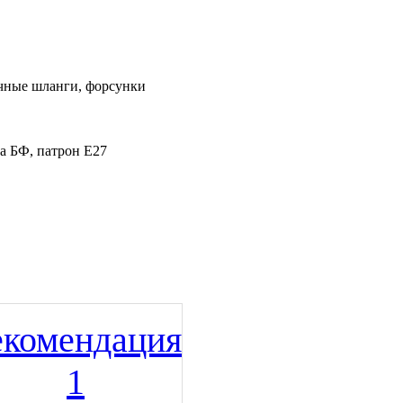
очные шланги, форсунки
а БФ, патрон Е27