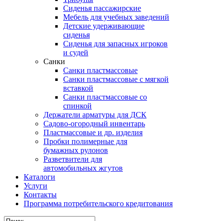
Сиденья пассажирские
Мебель для учебных заведений
Детские удерживающие
сиденья
Сиденья для запасных игроков
и судей
Санки
Санки пластмассовые
Санки пластмассовые с мягкой
вставкой
Санки пластмассовые со
спинкой
Держатели арматуры для ДСК
Садово-огородный инвентарь
Пластмассовые и др. изделия
Пробки полимерные для
бумажных рулонов
Разветвители для
автомобильных жгутов
Каталоги
Услуги
Контакты
Программа потребительского кредитования