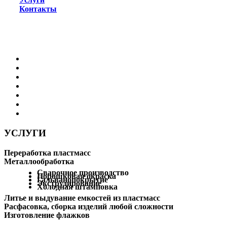
Контакты
УСЛУГИ
Переработка пластмасс
Металлообработка
Сварочное производство
Порошковая окраска
Гальванопокрытие
Экструдирование
Холодная штамповка
Литье и выдувание емкостей из пластмасс
Расфасовка, сборка изделий любой сложности
Изготовление флажков