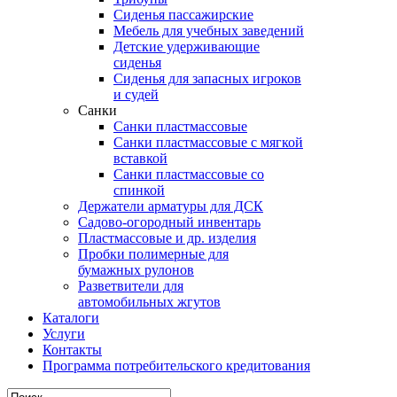
Сиденья пассажирские
Мебель для учебных заведений
Детские удерживающие
сиденья
Сиденья для запасных игроков
и судей
Санки
Санки пластмассовые
Санки пластмассовые с мягкой
вставкой
Санки пластмассовые со
спинкой
Держатели арматуры для ДСК
Садово-огородный инвентарь
Пластмассовые и др. изделия
Пробки полимерные для
бумажных рулонов
Разветвители для
автомобильных жгутов
Каталоги
Услуги
Контакты
Программа потребительского кредитования